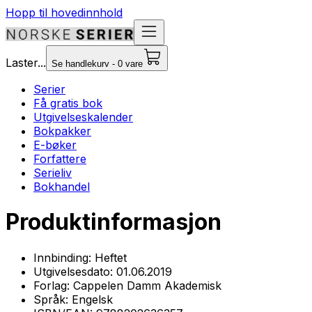
Hopp til hovedinnhold
Laster...
Se handlekurv - 0 vare
Serier
Få gratis bok
Utgivelseskalender
Bokpakker
E-bøker
Forfattere
Serieliv
Bokhandel
Produktinformasjon
Innbinding:
Heftet
Utgivelsesdato:
01.06.2019
Forlag:
Cappelen Damm Akademisk
Språk:
Engelsk