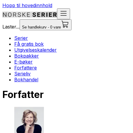
Hopp til hovedinnhold
Laster...
Se handlekurv - 0 vare
Serier
Få gratis bok
Utgivelseskalender
Bokpakker
E-bøker
Forfattere
Serieliv
Bokhandel
Forfatter