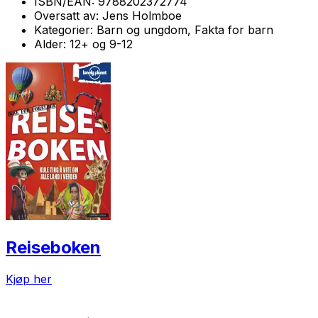
ISBN/EAN:
9788202372774
Oversatt av:
Jens Holmboe
Kategorier:
Barn og ungdom, Fakta for barn
Alder:
12+ og 9-12
Reiseboken
Kjøp her