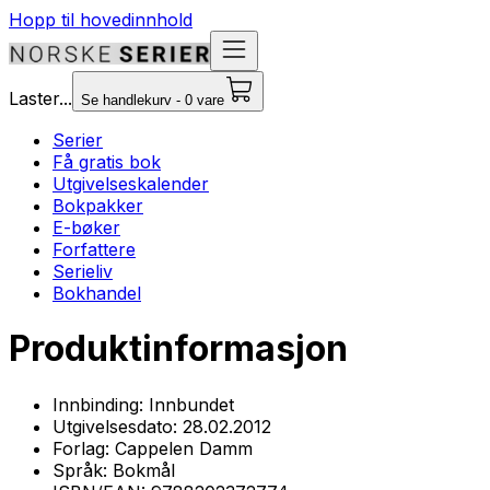
Hopp til hovedinnhold
Laster...
Se handlekurv - 0 vare
Serier
Få gratis bok
Utgivelseskalender
Bokpakker
E-bøker
Forfattere
Serieliv
Bokhandel
Produktinformasjon
Innbinding:
Innbundet
Utgivelsesdato:
28.02.2012
Forlag:
Cappelen Damm
Språk:
Bokmål