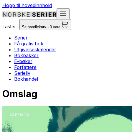
Hopp til hovedinnhold
Laster...
Se handlekurv - 0 vare
Serier
Få gratis bok
Utgivelseskalender
Bokpakker
E-bøker
Forfattere
Serieliv
Bokhandel
Omslag