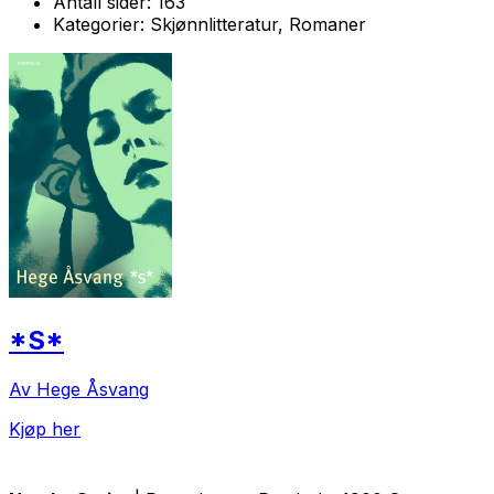
Antall sider:
163
Kategorier:
Skjønnlitteratur, Romaner
*S*
Av Hege Åsvang
Kjøp her