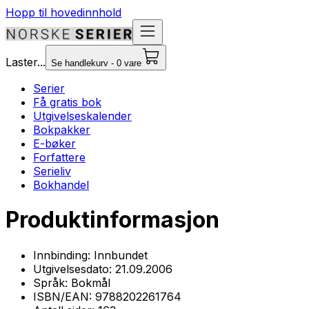
Hopp til hovedinnhold
Laster...
Se handlekurv - 0 vare
Serier
Få gratis bok
Utgivelseskalender
Bokpakker
E-bøker
Forfattere
Serieliv
Bokhandel
Produktinformasjon
Innbinding:
Innbundet
Utgivelsesdato:
21.09.2006
Språk:
Bokmål
ISBN/EAN:
9788202261764