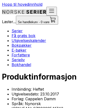
Hopp til hovedinnhold
Laster...
Se handlekurv - 0 vare
Serier
Få gratis bok
Utgivelseskalender
Bokpakker
E-bøker
Forfattere
Serieliv
Bokhandel
Produktinformasjon
Innbinding:
Heftet
Utgivelsesdato:
23.10.2017
Forlag:
Cappelen Damm
Språk:
Nynorsk