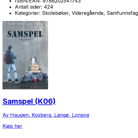
ISBN/EAN:
9788202541743
Antall sider:
424
Kategorier:
Skolebøker, Videregående, Samfunnsfag
Samspel (K06)
Av Haugen, Kosberg, Langø, Longva
Kjøp her