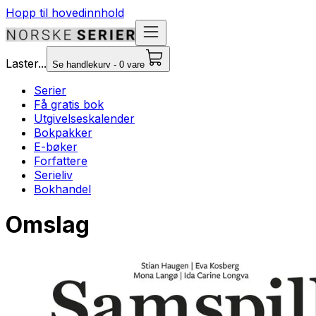
Hopp til hovedinnhold
Laster...
Se handlekurv - 0 vare
Serier
Få gratis bok
Utgivelseskalender
Bokpakker
E-bøker
Forfattere
Serieliv
Bokhandel
Omslag