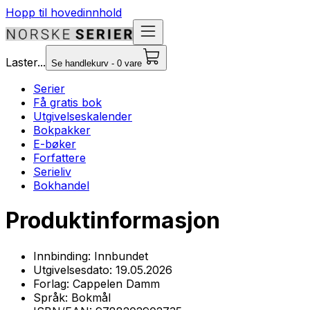
Hopp til hovedinnhold
Laster...
Se handlekurv - 0 vare
Serier
Få gratis bok
Utgivelseskalender
Bokpakker
E-bøker
Forfattere
Serieliv
Bokhandel
Produktinformasjon
Innbinding:
Innbundet
Utgivelsesdato:
19.05.2026
Forlag:
Cappelen Damm
Språk:
Bokmål