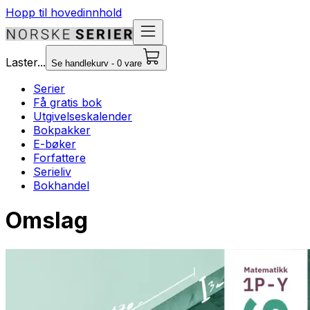
Hopp til hovedinnhold
Laster...
Se handlekurv - 0 vare
Serier
Få gratis bok
Utgivelseskalender
Bokpakker
E-bøker
Forfattere
Serieliv
Bokhandel
Omslag