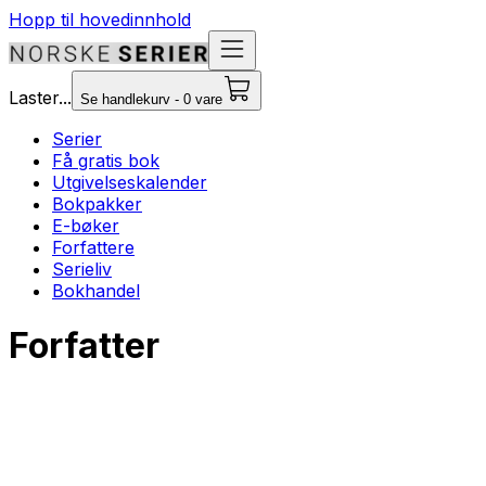
Hopp til hovedinnhold
Laster...
Se handlekurv - 0 vare
Serier
Få gratis bok
Utgivelseskalender
Bokpakker
E-bøker
Forfattere
Serieliv
Bokhandel
Forfatter