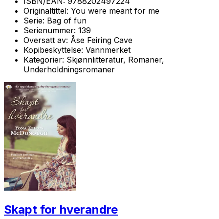
ISBN/EAN:
9788202497224
Originaltittel:
You were meant for me
Serie:
Bag of fun
Serienummer:
139
Oversatt av:
Åse Feiring Cave
Kopibeskyttelse:
Vannmerket
Kategorier:
Skjønnlitteratur, Romaner,
Underholdningsromaner
Skapt for hverandre