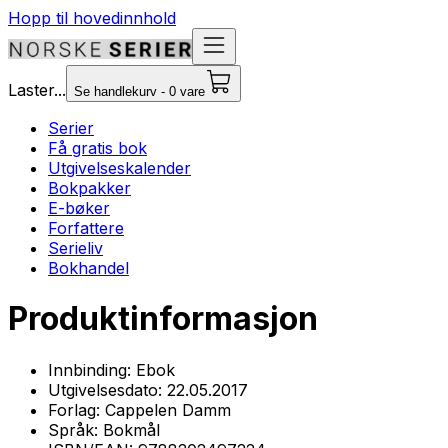
Hopp til hovedinnhold
Laster...
Se handlekurv - 0 vare
Serier
Få gratis bok
Utgivelseskalender
Bokpakker
E-bøker
Forfattere
Serieliv
Bokhandel
Produktinformasjon
Innbinding:
Ebok
Utgivelsesdato:
22.05.2017
Forlag:
Cappelen Damm
Språk:
Bokmål