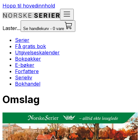
Hopp til hovedinnhold
Laster...
Se handlekurv - 0 vare
Serier
Få gratis bok
Utgivelseskalender
Bokpakker
E-bøker
Forfattere
Serieliv
Bokhandel
Omslag