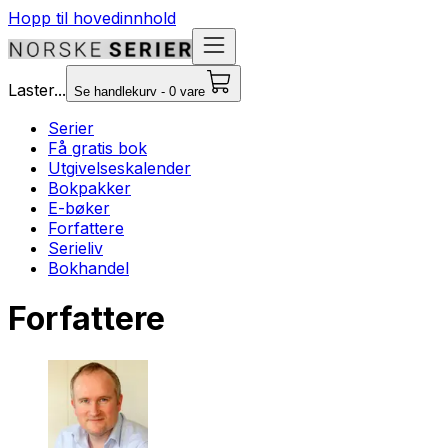
Hopp til hovedinnhold
Laster...
Se handlekurv - 0 vare
Serier
Få gratis bok
Utgivelseskalender
Bokpakker
E-bøker
Forfattere
Serieliv
Bokhandel
Forfattere