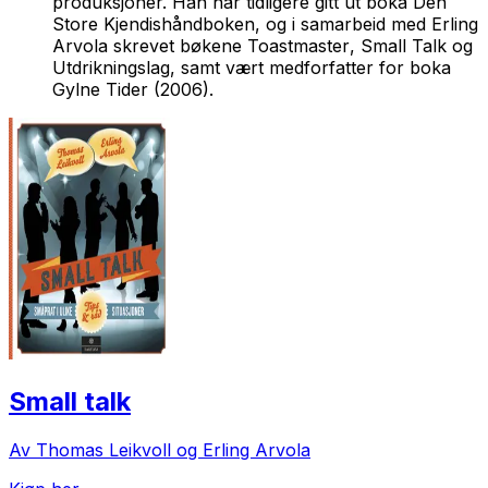
produksjoner. Han har tidligere gitt ut boka
Den
Store Kjendishåndboken
, og i samarbeid med Erling
Arvola skrevet bøkene
Toastmaster
,
Small Talk
og
Utdrikningslag
, samt vært medforfatter for boka
Gylne Tider
(2006).
Small talk
Av Thomas Leikvoll og Erling Arvola