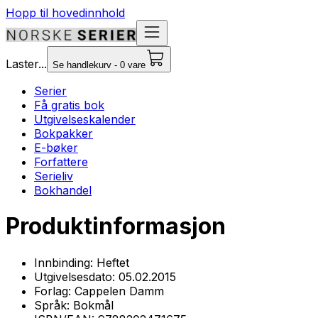
Hopp til hovedinnhold
Laster...
Se handlekurv - 0 vare
Serier
Få gratis bok
Utgivelseskalender
Bokpakker
E-bøker
Forfattere
Serieliv
Bokhandel
Produktinformasjon
Innbinding:
Heftet
Utgivelsesdato:
05.02.2015
Forlag:
Cappelen Damm
Språk:
Bokmål