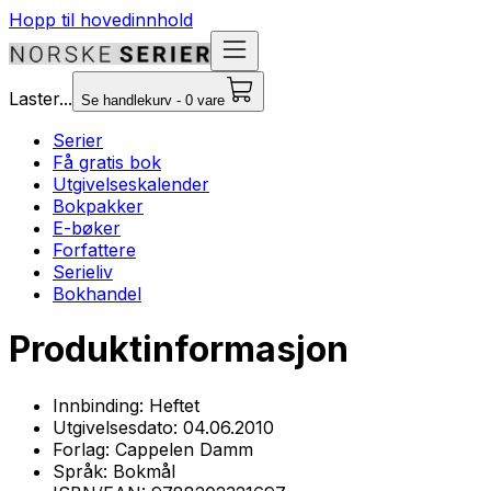
Hopp til hovedinnhold
Laster...
Se handlekurv - 0 vare
Serier
Få gratis bok
Utgivelseskalender
Bokpakker
E-bøker
Forfattere
Serieliv
Bokhandel
Produktinformasjon
Innbinding:
Heftet
Utgivelsesdato:
04.06.2010
Forlag:
Cappelen Damm
Språk:
Bokmål