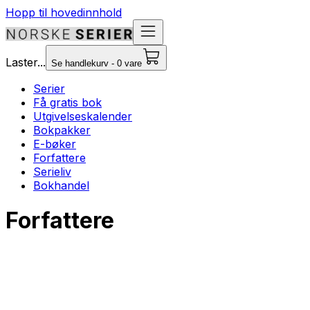
Hopp til hovedinnhold
Laster...
Se handlekurv - 0 vare
Serier
Få gratis bok
Utgivelseskalender
Bokpakker
E-bøker
Forfattere
Serieliv
Bokhandel
Forfattere