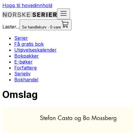
Hopp til hovedinnhold
Laster...
Se handlekurv - 0 vare
Serier
Få gratis bok
Utgivelseskalender
Bokpakker
E-bøker
Forfattere
Serieliv
Bokhandel
Omslag