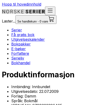
Hopp til hovedinnhold
Laster...
Se handlekurv - 0 vare
Serier
Få gratis bok
Utgivelseskalender
Bokpakker
E-bøker
Forfattere
Serieliv
Bokhandel
Produktinformasjon
Innbinding:
Innbundet
Utgivelsesdato:
22.07.2009
Forlag:
Damm
Språk:
Bokmål