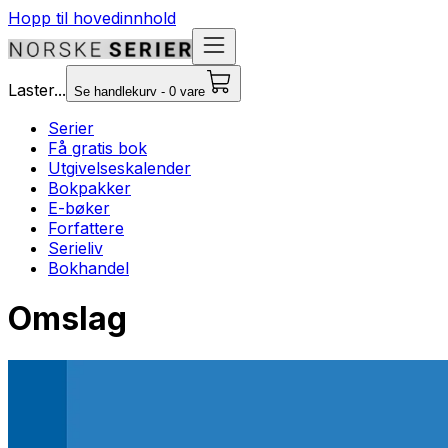
Hopp til hovedinnhold
Laster...
Se handlekurv - 0 vare
Serier
Få gratis bok
Utgivelseskalender
Bokpakker
E-bøker
Forfattere
Serieliv
Bokhandel
Omslag