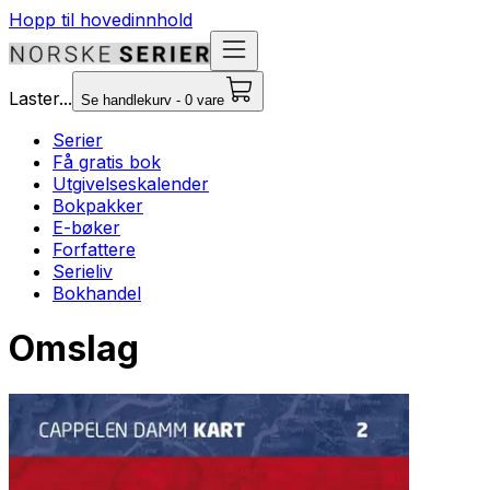
Hopp til hovedinnhold
Laster...
Se handlekurv - 0 vare
Serier
Få gratis bok
Utgivelseskalender
Bokpakker
E-bøker
Forfattere
Serieliv
Bokhandel
Omslag