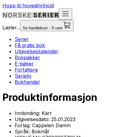
Hopp til hovedinnhold
Laster...
Se handlekurv - 0 vare
Serier
Få gratis bok
Utgivelseskalender
Bokpakker
E-bøker
Forfattere
Serieliv
Bokhandel
Produktinformasjon
Innbinding:
Kart
Utgivelsesdato:
25.01.2023
Forlag:
Cappelen Damm
Språk:
Bokmål