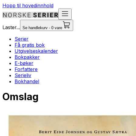
Hopp til hovedinnhold
Laster...
Se handlekurv - 0 vare
Serier
Få gratis bok
Utgivelseskalender
Bokpakker
E-bøker
Forfattere
Serieliv
Bokhandel
Omslag