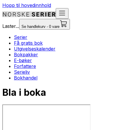
Hopp til hovedinnhold
Laster...
Se handlekurv - 0 vare
Serier
Få gratis bok
Utgivelseskalender
Bokpakker
E-bøker
Forfattere
Serieliv
Bokhandel
Bla i boka