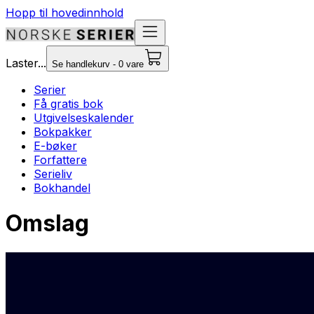
Hopp til hovedinnhold
Laster...
Se handlekurv - 0 vare
Serier
Få gratis bok
Utgivelseskalender
Bokpakker
E-bøker
Forfattere
Serieliv
Bokhandel
Omslag