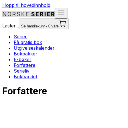
Hopp til hovedinnhold
Laster...
Se handlekurv - 0 vare
Serier
Få gratis bok
Utgivelseskalender
Bokpakker
E-bøker
Forfattere
Serieliv
Bokhandel
Forfattere