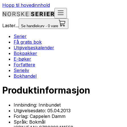
Hopp til hovedinnhold
Laster...
Se handlekurv - 0 vare
Serier
Få gratis bok
Utgivelseskalender
Bokpakker
E-bøker
Forfattere
Serieliv
Bokhandel
Produktinformasjon
Innbinding:
Innbundet
Utgivelsesdato:
05.04.2013
Forlag:
Cappelen Damm
Språk:
Bokmål