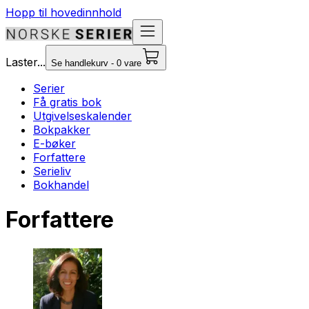
Hopp til hovedinnhold
Laster...
Se handlekurv - 0 vare
Serier
Få gratis bok
Utgivelseskalender
Bokpakker
E-bøker
Forfattere
Serieliv
Bokhandel
Forfattere