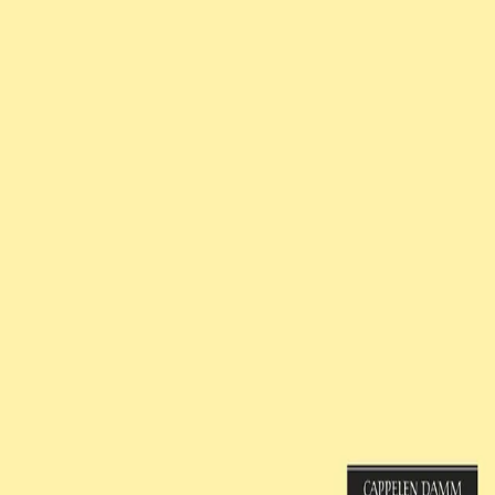
Norske Serier
| Postadresse: Postboks 1900 Sentrum,
0055 Oslo | Besøksadresse: Stortingsgata 28, 0161 Oslo
KONTAKT OSS
Kundeservice
Min side
INFORMASJON
Om Norske Serier
Vil du bli serieforfatter?
Nyhetsbrev
Personvern
Informasjonskapsler
©
Cappelen Damm AS
| Org.nr. NO 948061937 MVA
|
Rettigheter og lover