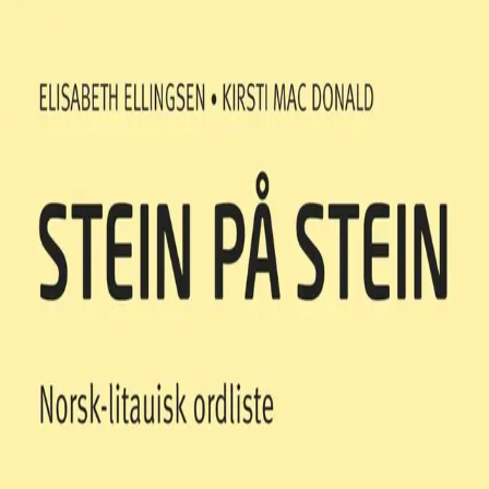
Hopp til hovedinnhold
Laster...
Se handlekurv - 0 vare
Serier
Få gratis bok
Utgivelseskalender
Bokpakker
E-bøker
Forfattere
Serieliv
Bokhandel
En del av
Stein på stein (2014)
ISBN: 9788202432959