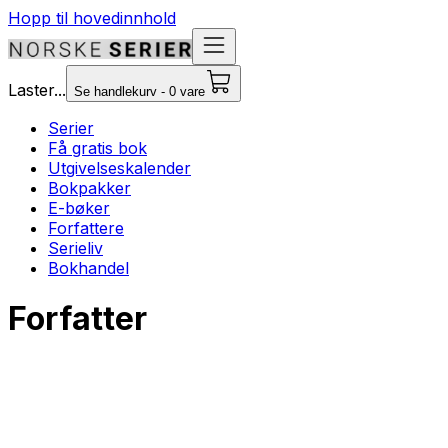
Hopp til hovedinnhold
Laster...
Se handlekurv - 0 vare
Serier
Få gratis bok
Utgivelseskalender
Bokpakker
E-bøker
Forfattere
Serieliv
Bokhandel
Forfatter