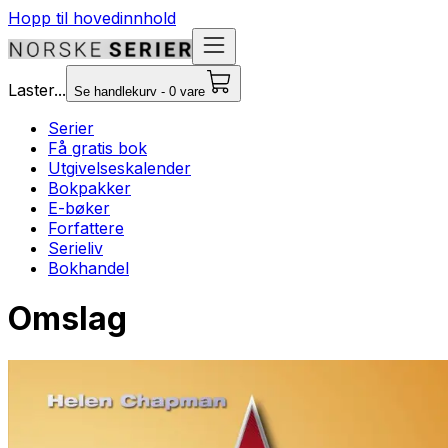
Hopp til hovedinnhold
Laster...
Se handlekurv - 0 vare
Serier
Få gratis bok
Utgivelseskalender
Bokpakker
E-bøker
Forfattere
Serieliv
Bokhandel
Omslag