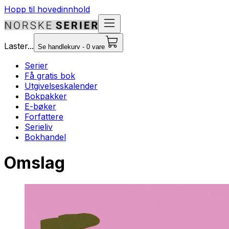
Hopp til hovedinnhold
Laster...
Se handlekurv - 0 vare
Serier
Få gratis bok
Utgivelseskalender
Bokpakker
E-bøker
Forfattere
Serieliv
Bokhandel
Omslag