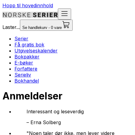
Hopp til hovedinnhold
Laster...
Se handlekurv - 0 vare
Serier
Få gratis bok
Utgivelseskalender
Bokpakker
E-bøker
Forfattere
Serieliv
Bokhandel
Anmeldelser
Interessant og leseverdig
–
Erna Solberg
"Noen taler dør ikke, men lever videre