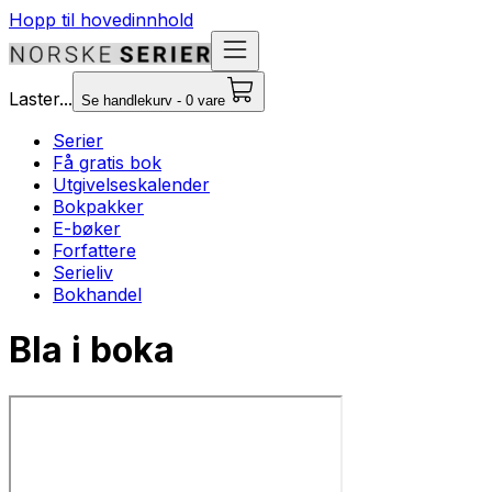
Hopp til hovedinnhold
Laster...
Se handlekurv - 0 vare
Serier
Få gratis bok
Utgivelseskalender
Bokpakker
E-bøker
Forfattere
Serieliv
Bokhandel
Bla i boka