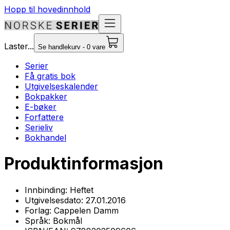
Hopp til hovedinnhold
Laster...
Se handlekurv - 0 vare
Serier
Få gratis bok
Utgivelseskalender
Bokpakker
E-bøker
Forfattere
Serieliv
Bokhandel
Produktinformasjon
Innbinding:
Heftet
Utgivelsesdato:
27.01.2016
Forlag:
Cappelen Damm
Språk:
Bokmål