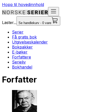
Hopp til hovedinnhold
Laster...
Se handlekurv - 0 vare
Serier
Få gratis bok
Utgivelseskalender
Bokpakker
E-bøker
Forfattere
Serieliv
Bokhandel
Forfatter