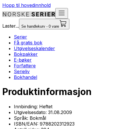
Hopp til hovedinnhold
Laster...
Se handlekurv - 0 vare
Serier
Få gratis bok
Utgivelseskalender
Bokpakker
E-bøker
Forfattere
Serieliv
Bokhandel
Produktinformasjon
Innbinding:
Heftet
Utgivelsesdato:
31.08.2009
Språk:
Bokmål
ISBN/EAN:
9788202312923