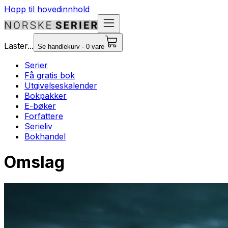
Hopp til hovedinnhold
Laster...
Se handlekurv - 0 vare
Serier
Få gratis bok
Utgivelseskalender
Bokpakker
E-bøker
Forfattere
Serieliv
Bokhandel
Omslag