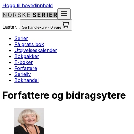
Hopp til hovedinnhold
Laster...
Se handlekurv - 0 vare
Serier
Få gratis bok
Utgivelseskalender
Bokpakker
E-bøker
Forfattere
Serieliv
Bokhandel
Forfattere og bidragsytere