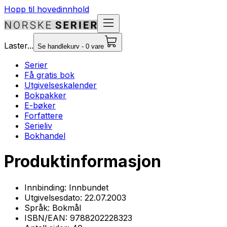
Hopp til hovedinnhold
Laster...
Se handlekurv - 0 vare
Serier
Få gratis bok
Utgivelseskalender
Bokpakker
E-bøker
Forfattere
Serieliv
Bokhandel
Produktinformasjon
Innbinding:
Innbundet
Utgivelsesdato:
22.07.2003
Språk:
Bokmål
ISBN/EAN:
9788202228323