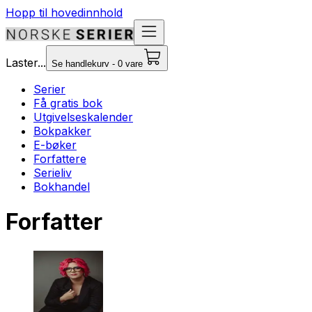
Hopp til hovedinnhold
Laster...
Se handlekurv - 0 vare
Serier
Få gratis bok
Utgivelseskalender
Bokpakker
E-bøker
Forfattere
Serieliv
Bokhandel
Forfatter