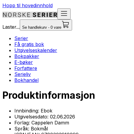
Hopp til hovedinnhold
Laster...
Se handlekurv - 0 vare
Serier
Få gratis bok
Utgivelseskalender
Bokpakker
E-bøker
Forfattere
Serieliv
Bokhandel
Produktinformasjon
Innbinding:
Ebok
Utgivelsesdato:
02.06.2026
Forlag:
Cappelen Damm
Språk:
Bokmål