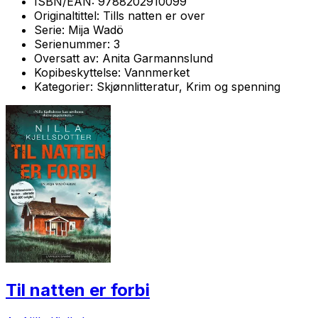
ISBN/EAN:
9788202910099
Originaltittel:
Tills natten er over
Serie:
Mija Wadö
Serienummer:
3
Oversatt av:
Anita Garmannslund
Kopibeskyttelse:
Vannmerket
Kategorier:
Skjønnlitteratur, Krim og spenning
Til natten er forbi