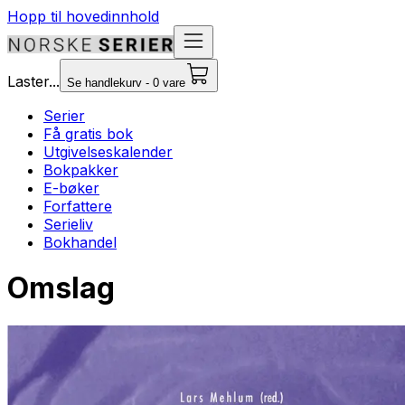
Hopp til hovedinnhold
Laster...
Se handlekurv - 0 vare
Serier
Få gratis bok
Utgivelseskalender
Bokpakker
E-bøker
Forfattere
Serieliv
Bokhandel
Omslag