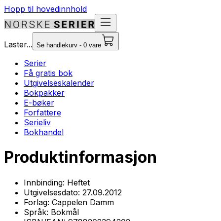
Hopp til hovedinnhold
Laster...
Se handlekurv - 0 vare
Serier
Få gratis bok
Utgivelseskalender
Bokpakker
E-bøker
Forfattere
Serieliv
Bokhandel
Produktinformasjon
Innbinding:
Heftet
Utgivelsesdato:
27.09.2012
Forlag:
Cappelen Damm
Språk:
Bokmål