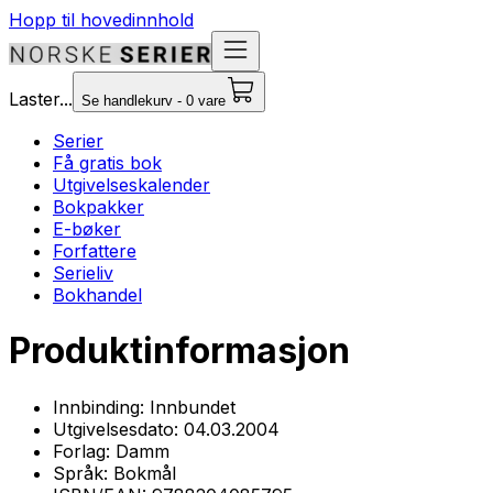
Hopp til hovedinnhold
Laster...
Se handlekurv - 0 vare
Serier
Få gratis bok
Utgivelseskalender
Bokpakker
E-bøker
Forfattere
Serieliv
Bokhandel
Produktinformasjon
Innbinding:
Innbundet
Utgivelsesdato:
04.03.2004
Forlag:
Damm
Språk:
Bokmål