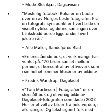
–
Mode Steinkjær, Dagsavisen
"Mesterlig fotobok! Boka er en bauta
over en av Norges beste fotografer. Fra
en fotografs synspunkt er hvert bilde en
visuell nytelse og denne samlingen over
blinkskudd burde ligge under hvert
juletre i år."
–
Atle Møller, Sandefjords Blad
«En enestående bok, et verk mange har
ventet på. 170 bilder samlet mellom
permer, et konsentrat av et livsverk som
i sin helhet rommer titusener av bilder.»
–
Fredrik Wandrup, Dagbladet
«"Tom Martinsen | Fotografier" er en
storslått bok og et verdig bilde av
Dagbladet-fotografen som døde i 2007.
Her er et vell av bilder fra hele verden, i
alle sjangre. Og tekst signert folk med