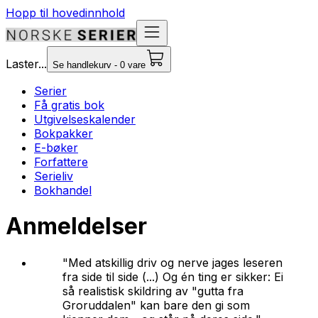
Hopp til hovedinnhold
Laster...
Se handlekurv - 0 vare
Serier
Få gratis bok
Utgivelseskalender
Bokpakker
E-bøker
Forfattere
Serieliv
Bokhandel
Anmeldelser
"Med atskillig driv og nerve jages leseren
fra side til side (...) Og én ting er sikker: Ei
så realistisk skildring av "gutta fra
Groruddalen" kan bare den gi som