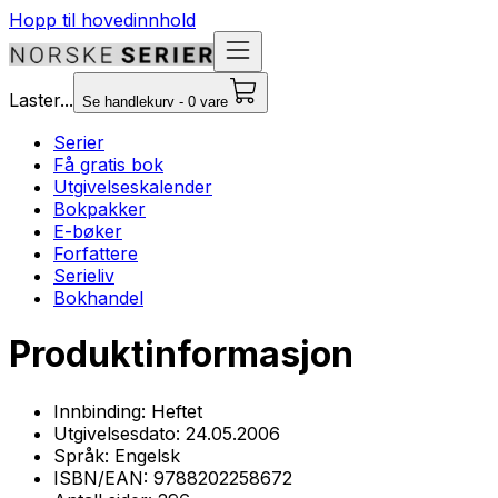
Hopp til hovedinnhold
Laster...
Se handlekurv - 0 vare
Serier
Få gratis bok
Utgivelseskalender
Bokpakker
E-bøker
Forfattere
Serieliv
Bokhandel
Produktinformasjon
Innbinding:
Heftet
Utgivelsesdato:
24.05.2006
Språk:
Engelsk
ISBN/EAN:
9788202258672