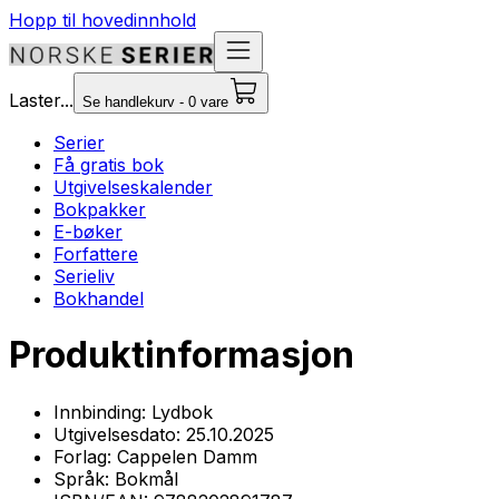
Hopp til hovedinnhold
Laster...
Se handlekurv - 0 vare
Serier
Få gratis bok
Utgivelseskalender
Bokpakker
E-bøker
Forfattere
Serieliv
Bokhandel
Produktinformasjon
Innbinding:
Lydbok
Utgivelsesdato:
25.10.2025
Forlag:
Cappelen Damm
Språk:
Bokmål