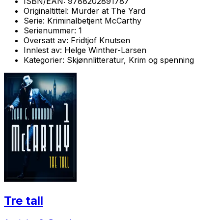
ISBN/EAN:
9788202891787
Originaltittel:
Murder at The Yard
Serie:
Kriminalbetjent McCarthy
Serienummer:
1
Oversatt av:
Fridtjof Knutsen
Innlest av:
Helge Winther-Larsen
Kategorier:
Skjønnlitteratur, Krim og spenning
Tre tall