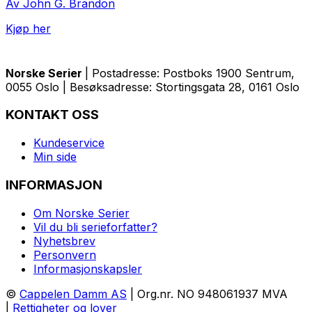
Av John G. Brandon
Kjøp her
Norske Serier
| Postadresse: Postboks 1900 Sentrum,
0055 Oslo | Besøksadresse: Stortingsgata 28, 0161 Oslo
KONTAKT OSS
Kundeservice
Min side
INFORMASJON
Om Norske Serier
Vil du bli serieforfatter?
Nyhetsbrev
Personvern
Informasjonskapsler
©
Cappelen Damm AS
| Org.nr. NO 948061937 MVA
|
Rettigheter og lover