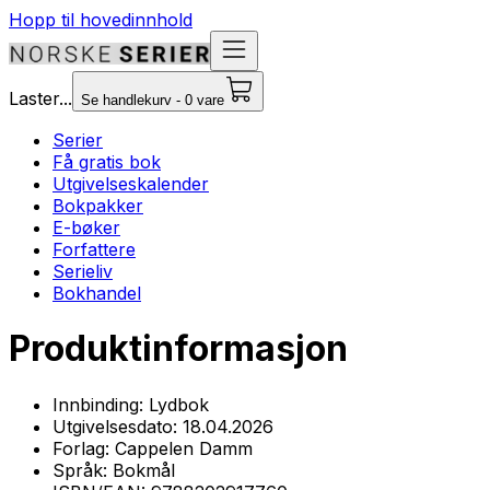
Hopp til hovedinnhold
Laster...
Se handlekurv - 0 vare
Serier
Få gratis bok
Utgivelseskalender
Bokpakker
E-bøker
Forfattere
Serieliv
Bokhandel
Produktinformasjon
Innbinding:
Lydbok
Utgivelsesdato:
18.04.2026
Forlag:
Cappelen Damm
Språk:
Bokmål