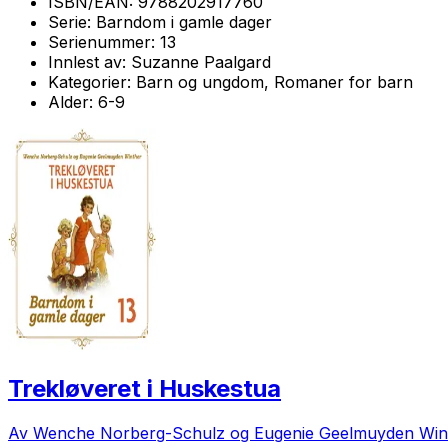
ISBN/EAN:
9788202917760
Serie:
Barndom i gamle dager
Serienummer:
13
Innlest av:
Suzanne Paalgard
Kategorier:
Barn og ungdom, Romaner for barn
Alder:
6-9
Trekløveret i Huskestua
Av Wenche Norberg-Schulz og Eugenie Geelmuyden Win