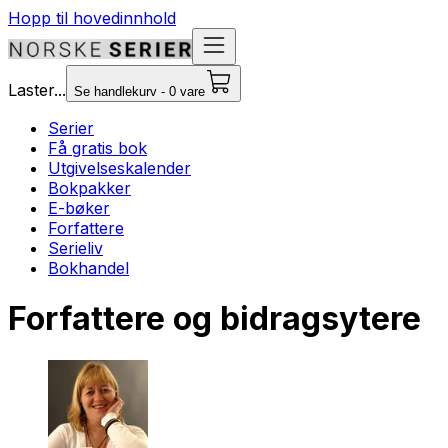
Hopp til hovedinnhold
Laster...
Se handlekurv - 0 vare
Serier
Få gratis bok
Utgivelseskalender
Bokpakker
E-bøker
Forfattere
Serieliv
Bokhandel
Forfattere og bidragsytere